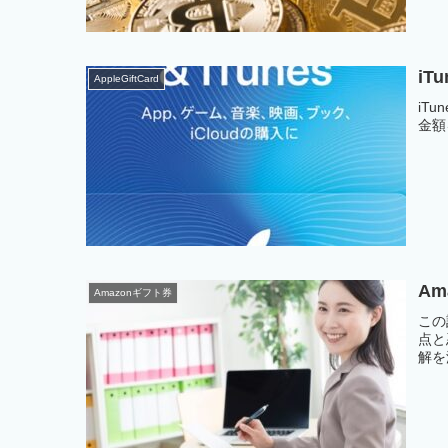
i
AppleGiftCard
iT
金額
A
Amazonギフト券
この
点と
解を